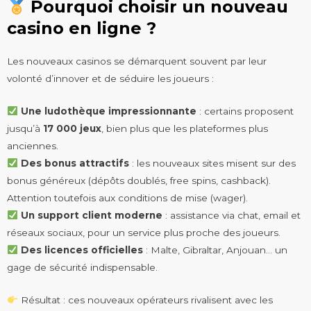
Pourquoi choisir un nouveau
casino en ligne ?
Les nouveaux casinos se démarquent souvent par leur
volonté d’innover et de séduire les joueurs :
Une ludothèque impressionnante
: certains proposent
jusqu’à
17 000 jeux
, bien plus que les plateformes plus
anciennes.
Des bonus attractifs
: les nouveaux sites misent sur des
bonus généreux (dépôts doublés, free spins, cashback).
Attention toutefois aux conditions de mise (wager).
Un support client moderne
: assistance via chat, email et
réseaux sociaux, pour un service plus proche des joueurs.
Des licences officielles
: Malte, Gibraltar, Anjouan… un
gage de sécurité indispensable.
Résultat : ces nouveaux opérateurs rivalisent avec les