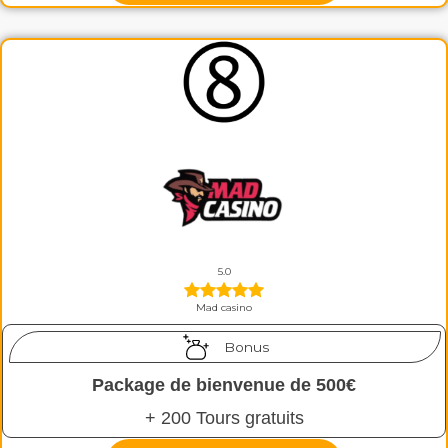
5.0
Mad casino
Bonus
Package de bienvenue de 500€
+ 200 Tours gratuits