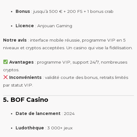
Bonus
: jusqu’à 500 € + 200 FS + 1 bonus crab
Licence
: Anjouan Gaming
Notre avis
: interface mobile réussie, programme VIP en 5
niveaux et cryptos acceptées. Un casino qui vise la fidélisation.
Avantages
: programme VIP, support 24/7, nombreuses
cryptos.
Inconvénients
: validité courte des bonus, retraits limités
par statut VIP.
5.
BOF Casino
Date de lancement
: 2024
Ludothèque
: 3 000+ jeux