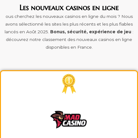
Aller
Les nouveaux casinos en ligne
au
ous cherchez les nouveaux casinos en ligne du mois ? Nous
contenu
avons sélectionné les sites les plus récents et les plus fiables
lancés en
Août 2025
.
Bonus, sécurité, expérience de jeu
:
découvrez notre classement des nouveaux casinos en ligne
disponibles en France.