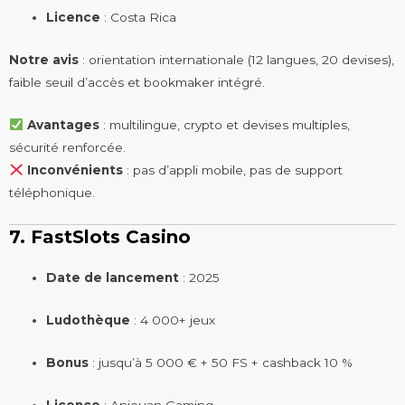
Licence
: Costa Rica
Notre avis
: orientation internationale (12 langues, 20 devises),
faible seuil d’accès et bookmaker intégré.
Avantages
: multilingue, crypto et devises multiples,
sécurité renforcée.
Inconvénients
: pas d’appli mobile, pas de support
téléphonique.
7.
FastSlots Casino
Date de lancement
: 2025
Ludothèque
: 4 000+ jeux
Bonus
: jusqu’à 5 000 € + 50 FS + cashback 10 %
Licence
: Anjouan Gaming