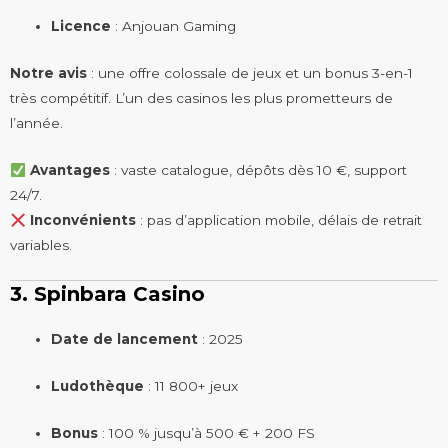
Licence
: Anjouan Gaming
Notre avis
: une offre colossale de jeux et un bonus 3-en-1
très compétitif. L’un des casinos les plus prometteurs de
l’année.
Avantages
: vaste catalogue, dépôts dès 10 €, support
24/7.
Inconvénients
: pas d’application mobile, délais de retrait
variables.
3.
Spinbara Casino
Date de lancement
: 2025
Ludothèque
: 11 800+ jeux
Bonus
: 100 % jusqu’à 500 € + 200 FS