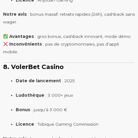
Notre avis
: bonus massif, retraits rapides (24h), cashback sans
wager.
Avantages
: gros bonus, cashback innovant, mode démo.
Inconvénients
: pas de cryptomonnaies, pas d’appli
mobile.
8.
VolerBet Casino
Date de lancement
: 2025
Ludothèque
: 3 000+ jeux
Bonus
: jusqu’à 3 000 €
Licence
: Tobique Gaming Commission