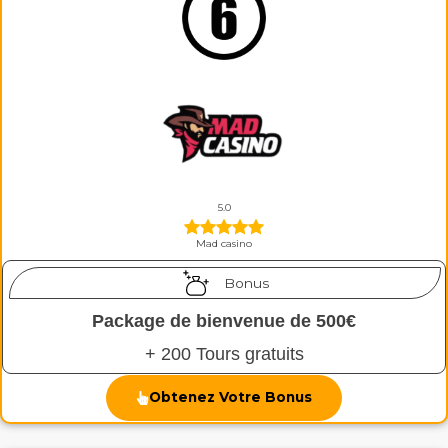
5.0
Mad casino
Bonus
Package de bienvenue de 500€
+ 200 Tours gratuits
Obtenez Votre Bonus